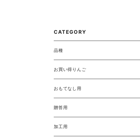
CATEGORY
品種
サンつがる
お買い得りんご
黄王
おもてなし用
葉取らずサンつがる
贈答用
早生ふじ
加工用