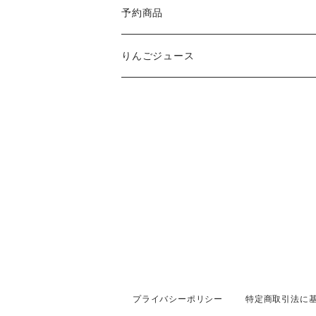
トキ
予約商品
サンふじ
8月発送予定
りんごジュース
お買い得りんご
ぐんま名月
9月発送予定
おもてなし用
お買い得りんご
王林
10月発送予定
おもてなし用
シナノスイート
11月発送予定
贈答用
葉とらずサンふじ
12月発送予定
紅玉
プライバシーポリシー
特定商取引法に
葉とらず紅玉